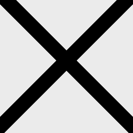
Infos & Preise
Über uns
Anfrage
Impressum
Hochzeitsfotograf in Ahlen
lte Hochzeitsfotos in Ahlen?
> Wir sind Lara & Basti 
r spannenden Hochzeitsplanung und seid auf der Suche 
n wir nicht nur unser Leben, sondern auch unsere
infach nichts Schöneres, als zwei verliebte Menschen
in echten, ungestellten Bildern festzuhalten.