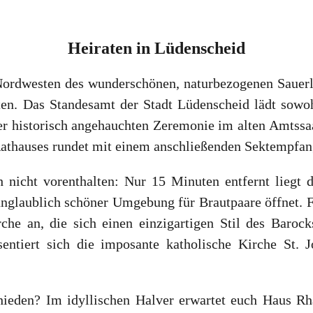
Heiraten
in
Lüdenscheid
ordwesten des wunderschönen, naturbezogenen Sauerla
ten. Das Standesamt der Stadt Lüdenscheid lädt sowo
ner historisch angehauchten Zeremonie im alten Amts
 Rathauses rundet mit einem anschließenden Sektempfan
 nicht vorenthalten: Nur 15 Minuten entfernt liegt 
unglaublich schöner Umgebung für Brautpaare öffnet. Fü
rche an, die sich einen einzigartigen Stil des Baroc
sentiert sich die imposante katholische Kirche St.
chieden? Im idyllischen Halver erwartet euch Haus Rha