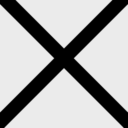
Hochzeitsfotograf in Lüdenscheid
Hochzeitsfotos in Lüdenscheid?
> Wir sind Lara & Bast
nenden Hochzeitsplanung und seid auf der Suche nach 
ht nur unser Leben, sondern auch unsere absolute Herzen
als zwei verliebte Menschen an ihrem Hochzeitstag
dern festzuhalten.
 ihr es euch wünscht, möchten wir unsere Erfahrung ge
gen rund um eure Trauung und die anschließende Feier