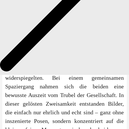
Minute an herrschte eine unkomplizierte
Stimmung, bei der sich die Gäste sichtlich
wohlfühlten und die gemeinsame Zeit in vollen
Zügen genossen.
Für die Paarfotos nutzten Nina und Dennis die
vielfältige Kulisse Düsseldorfs. Abseits der
klassischen Pfade suchten sie sich Orte, die genau
diesen Mix aus Natur und urbanem Flair
widerspiegelten. Bei einem gemeinsamen
Spaziergang nahmen sich die beiden eine
bewusste Auszeit vom Trubel der Gesellschaft. In
dieser gelösten Zweisamkeit entstanden Bilder,
die einfach nur ehrlich und echt sind – ganz ohne
inszenierte Posen, sondern konzentriert auf die