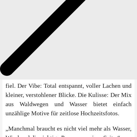
unseren Job so besonders machen – wenn die
Umgebung die Emotionen des Paares perfekt
unterstreicht.
Das Paarshooting: Authentisch & Entspannt
Nach der Trauung haben wir die Zeit genutzt, um
am Ufer und auf den Stegen ein paar
Paaraufnahmen zu machen. Die Lichtstimmung:
Sanftes, natürliches Licht, das durch die Bäume
fiel. Der Vibe: Total entspannt, voller Lachen und
kleiner, verstohlener Blicke. Die Kulisse: Der Mix
aus Waldwegen und Wasser bietet einfach
unzählige Motive für zeitlose Hochzeitsfotos.
„Manchmal braucht es nicht viel mehr als Wasser,