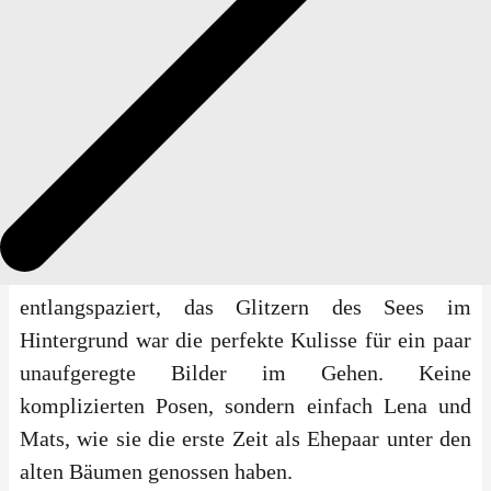
Details, die wir als Fotografen lieben, weil sie den
Tag so nahbar und echt machen.
Während die Gäste die Sonne auf der Terrasse
genossen, haben wir uns mit den beiden für eine
kleine Runde in den Park verabschiedet. Der
Volksgarten ist für ein Shooting ideal, weil man
dort einfach Meter machen kann, ohne dass es
sich nach „Arbeit“ anfühlt. Wir sind am Ufer
entlangspaziert, das Glitzern des Sees im
Hintergrund war die perfekte Kulisse für ein paar
unaufgeregte Bilder im Gehen. Keine
komplizierten Posen, sondern einfach Lena und
Mats, wie sie die erste Zeit als Ehepaar unter den
alten Bäumen genossen haben.