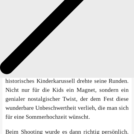
den urigen Mauern der historischen Gebäude war
der Moment extrem greifbar und intim. Es hatte
nichts von einer steifen Behördennummer;
vielmehr fühlte es sich an, als würde man in
einem gemütlichen Wohnzimmer den Grundstein
für die Zukunft legen.
Draußen wartete dann ein echtes Kuriosum, das
den Nachmittag sofort auflockerte: Ein
historisches Kinderkarussell drehte seine Runden.
Nicht nur für die Kids ein Magnet, sondern ein
genialer nostalgischer Twist, der dem Fest diese
wunderbare Unbeschwertheit verlieh, die man sich
für eine Sommerhochzeit wünscht.
Beim Shooting wurde es dann richtig persönlich.