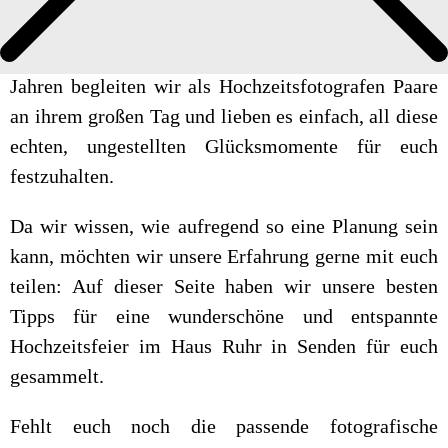
Hochzeit im Haus Ruhr in Senden
Über uns
Anfrage
Hey, wir sind Lara & Basti. Schon seit einigen
Impressum
Jahren begleiten wir als Hochzeitsfotografen Paare
an ihrem großen Tag und lieben es einfach, all diese
echten, ungestellten Glücksmomente für euch
festzuhalten.
Da wir wissen, wie aufregend so eine Planung sein
kann, möchten wir unsere Erfahrung gerne mit euch
teilen: Auf dieser Seite haben wir unsere besten
Tipps für eine wunderschöne und entspannte
Hochzeitsfeier im Haus Ruhr in Senden für euch
gesammelt.
Fehlt euch noch die passende fotografische