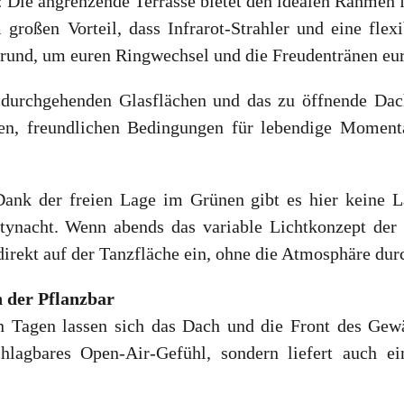
: Die angrenzende Terrasse bietet den idealen Rahmen 
roßen Vorteil, dass Infrarot-Strahler und eine flexi
rgrund, um euren Ringwechsel und die Freudentränen eur
 durchgehenden Glasflächen und das zu öffnende Dac
llen, freundlichen Bedingungen für lebendige Moment
Dank der freien Lage im Grünen gibt es hier keine L
rtynacht. Wenn abends das variable Lichtkonzept de
irekt auf der Tanzfläche ein, ohne die Atmosphäre durch
n der Pflanzbar
Tagen lassen sich das Dach und die Front des Gew
hlagbares Open-Air-Gefühl, sondern liefert auch ei