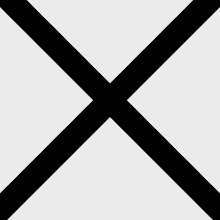
Hochzeit in der Pflanzbar by Wantikow
gen Jahren begleiten wir als Hochzeitsfotografen Paar
e für euch festzuhalten.
ung sein kann, möchten wir unsere Erfahrung gerne m
und entspannte Hochzeitsfeier in der Pflanzbar by Wan
e Begleitung für euren großen Tag? Dann klickt euch 
findet. Wenn euch unser Stil gefällt, freuen wir uns rie