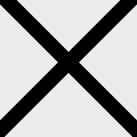
Hochzeitsfotograf in Wolfsburg
Hochzeitsfotos in Wolfsburg?
> Wir sind Lara & Basti
nenden Hochzeitsplanung und seid auf der Suche nach 
ht nur unser Leben, sondern auch unsere absolute Herzen
als zwei verliebte Menschen an ihrem Hochzeitstag
dern festzuhalten.
 ihr es euch wünscht, möchten wir unsere Erfahrung ge
gen rund um eure Trauung und die anschließende Feier