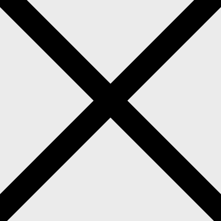
Hochzeitsfotograf in Salzgitter
ochzeitsfotos in Salzgitter?
> Wir sind Lara & Basti 
nenden Hochzeitsplanung und seid auf der Suche nach 
ht nur unser Leben, sondern auch unsere absolute Herzen
als zwei verliebte Menschen an ihrem Hochzeitstag
dern festzuhalten.
 ihr es euch wünscht, möchten wir unsere Erfahrung ge
gen rund um eure Trauung und die anschließende Feier