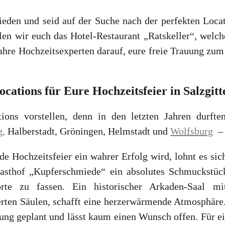
hieden und seid auf der Suche nach der perfekten Loca
en wir euch das Hotel-Restaurant „Ratskeller“, welch
 wahre Hochzeitsexperten darauf, eure freie Trauung z
ocations für Eure Hochzeitsfeier in Salzgitt
ions vorstellen, denn in den letzten Jahren durft
g,
Halberstadt, Gröningen, Helmstadt und
Wolfsburg
– 
de Hochzeitsfeier ein wahrer Erfolg wird, lohnt es si
sthof „Kupferschmiede“ ein absolutes Schmuckstüc
te zu fassen. Ein historischer Arkaden-Saal mit
erten Säulen, schafft eine herzerwärmende Atmosphäre.
ng geplant und lässt kaum einen Wunsch offen. Für ein