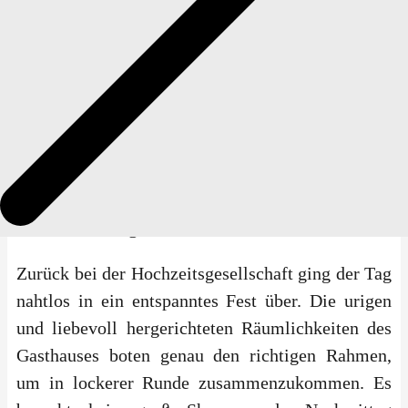
Paarfotos nahmen sich die beiden eine bewusste
Auszeit abseits des Trubels. Bei einem ruhigen
Spaziergang durch die ländliche Umgebung
konnten sie die vielen Eindrücke des Tages in
Ruhe sacken lassen und einfach den Moment zu
zweit genießen. Völlig unbeschwert und ohne
jegliche künstliche Inszenierung entstanden dabei
ehrliche, nahbare Bilder, die ihre innige
Verbundenheit ganz natürlich festhalten.
Zurück bei der Hochzeitsgesellschaft ging der Tag
nahtlos in ein entspanntes Fest über. Die urigen
und liebevoll hergerichteten Räumlichkeiten des
Gasthauses boten genau den richtigen Rahmen,
um in lockerer Runde zusammenzukommen. Es